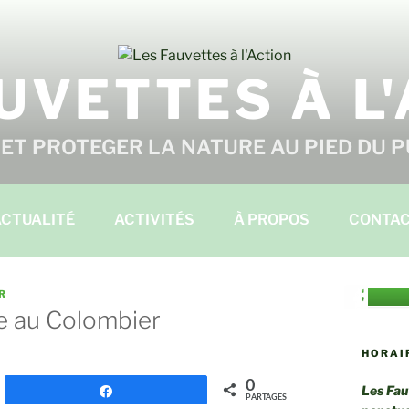
UVETTES À L
ET PROTEGER LA NATURE AU PIED DU 
CTUALITÉ
ACTIVITÉS
À PROPOS
CONTA
R
e au Colombier
HORAI
0
Les Fau
Partagez
PARTAGES