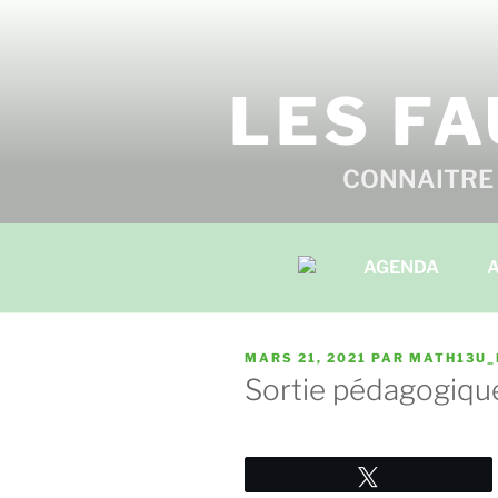
Aller
au
contenu
principal
LES FA
CONNAITRE 
AGENDA
A
PUBLIÉ
MARS 21, 2021
PAR
MATH13U_
LE
Sortie pédagogiqu
Tweetez