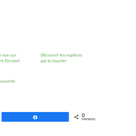
e vue sur
Découvrir les espèces
nt-Ferrand
par le toucher
couverte
0
Partagez
PARTAGES