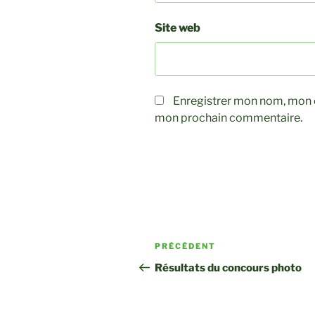
Site web
Enregistrer mon nom, mon e
mon prochain commentaire.
Navigation
Article
PRÉCÉDENT
de
précédent
Résultats du concours photo
l’article