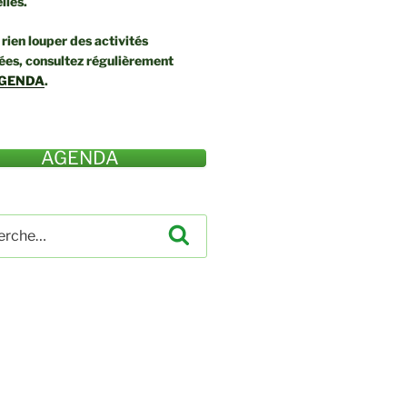
lles.
rien louper des activités
ées, consultez régulièrement
GENDA
.
AGENDA
che
Recherche